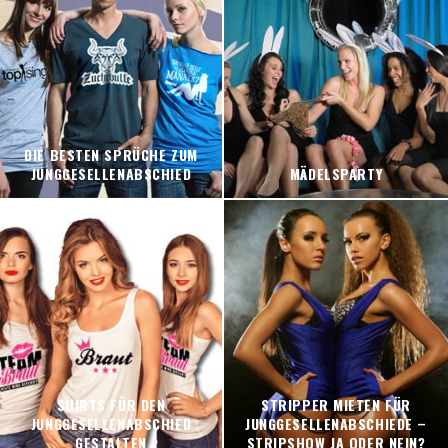
DIE BESTEN SPRÜCHE ZUM
JUNGGESELLENABSCHIED
MÄDELSPARTY
SHIRTS FÜR DEN
STRIPPER MIETEN FÜR
JUNGGESELLENABSCHIED
JUNGGESELLENABSCHIEDE –
GESTALTEN
STRIPSHOW JA ODER NEIN?