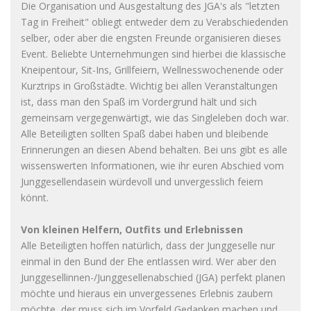
Die Organisation und Ausgestaltung des JGA's als "letzten
Tag in Freiheit" obliegt entweder dem zu Verabschiedenden
selber, oder aber die engsten Freunde organisieren dieses
Event. Beliebte Unternehmungen sind hierbei die klassische
Kneipentour, Sit-Ins, Grillfeiern, Wellnesswochenende oder
Kurztrips in Großstädte. Wichtig bei allen Veranstaltungen
ist, dass man den Spaß im Vordergrund hält und sich
gemeinsam vergegenwärtigt, wie das Singleleben doch war.
Alle Beteiligten sollten Spaß dabei haben und bleibende
Erinnerungen an diesen Abend behalten. Bei uns gibt es alle
wissenswerten Informationen, wie ihr euren Abschied vom
Junggesellendasein würdevoll und unvergesslich feiern
könnt.
Von kleinen Helfern, Outfits und Erlebnissen
Alle Beteiligten hoffen natürlich, dass der Junggeselle nur
einmal in den Bund der Ehe entlassen wird. Wer aber den
Junggesellinnen-/Junggesellenabschied (JGA) perfekt planen
möchte und hieraus ein unvergessenes Erlebnis zaubern
möchte, der muss sich im Vorfeld Gedanken machen und