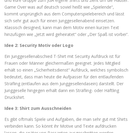
und eure Gruppe zum JGA eigene Shirts und zieht um die Häuser.
Game Over was auf deutsch soviel heißt wie „Spielende“,
kommt ursprünglich aus dem Computerspielebereich und lässt
sich sehr gut auch für einen Junggesellenabend einsetzen.
Klassisch designed, kann man dem Motiv einen kurzen Text
hinzufügen wie „Jetzt wird geheiratet“ oder „Der Spaß ist vorbei“.
Idee 2: Security Motiv oder Logo
Ein Junggesellenabschied T-Shirt mit Security Aufdruck ist für
Frauen oder Männer gleichermaßen geeignet. Jedes Mitglied
erhält so einen „Sicherheitsdienst“ Aufdruck, welches symbolisch
bedeutet, dass man heute die Aufpasser für den entlaufenden
Sträfling (entlaufen aus dem Junggesellendasein) darstellt. Der
Junggeselle hingegen erhält dann ein Sträfling- oder Häftling
Druckshirt.
Idee 3: Shirt zum Ausschneiden
Es gibt oftmals Spiele und Aufgaben, die man sehr gut mit Shirts
verbinden kann. So könnt ihr Motive und Texte aufdrucken
lassen, die später von Passanten ausgeschnitten werden