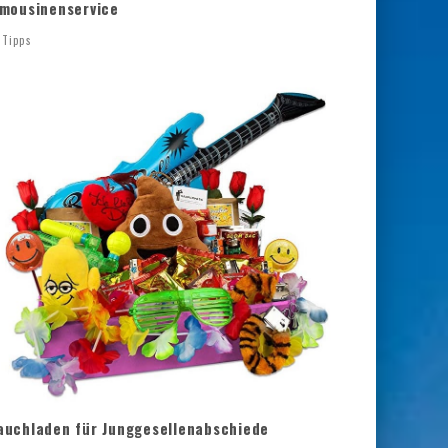
imousinenservice
Tipps
auchladen für Junggesellenabschiede