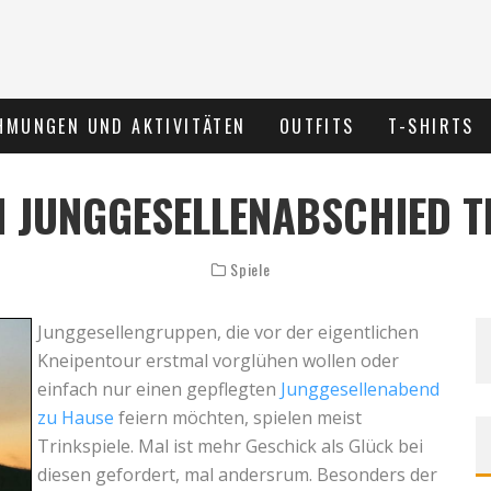
HMUNGEN UND AKTIVITÄTEN
OUTFITS
T-SHIRTS
N JUNGGESELLENABSCHIED T
Spiele
Junggesellengruppen, die vor der eigentlichen
Kneipentour erstmal vorglühen wollen oder
einfach nur einen gepflegten
Junggesellenabend
zu Hause
feiern möchten, spielen meist
Trinkspiele. Mal ist mehr Geschick als Glück bei
diesen gefordert, mal andersrum. Besonders der